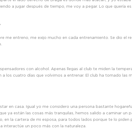
iendo a jugar después de tiempo, me voy a pegar. Lo que quería es 
?
re me entreno, me exijo mucho en cada entrenamiento. Se dio el r
o.
spensadores con alcohol. Apenas llegas al club te miden la tempera
n a los cuatro días que volvimos a entrenar. El club ha tomado las 
tar en casa. Igual yo me considero una persona bastante hogareña.
que ya están las cosas más tranquilas, hemos salido a caminar un p
o, en la cartera de mi esposa, para todos lados porque te lo piden p
a interactúe un poco más con la naturaleza.