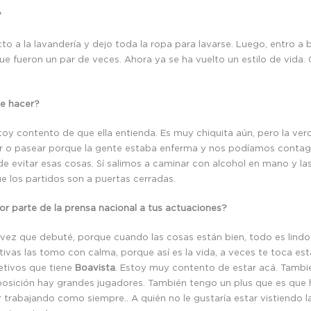
?
cto a la lavandería y dejo toda la ropa para lavarse. Luego, entro
ue fueron un par de veces. Ahora ya se ha vuelto un estilo de vida.
ue hacer?
stoy contento de que ella entienda. Es muy chiquita aún, pero la v
o pasear porque la gente estaba enferma y nos podíamos contagiar
e evitar esas cosas. Sí salimos a caminar con alcohol en mano y las
ue los partidos son a puertas cerradas.
r parte de la prensa nacional a tus actuaciones?
ez que debuté, porque cuando las cosas están bien, todo es lindo, 
as las tomo con calma, porque así es la vida, a veces te toca estar
etivos que tiene
Boavista
. Estoy muy contento de estar acá. Tambié
posición hay grandes jugadores. También tengo un plus que es que ha
 trabajando como siempre.. A quién no le gustaría estar vistiendo 