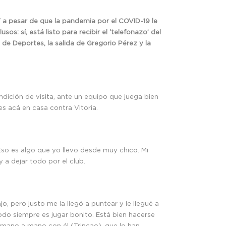
 a pesar de que la pandemia por el COVID-19 le
s: sí, está listo para recibir el ‘telefonazo’ del
de Deportes, la salida de Gregorio Pérez y la
ndición de visita, ante un equipo que juega bien
es acá en casa contra Vitoria.
Eso es algo que yo llevo desde muy chico. Mi
 a dejar todo por el club.
, pero justo me la llegó a puntear y le llegué a
odo siempre es jugar bonito. Está bien hacerse
 mano a mano con él (Trincao), que lo han