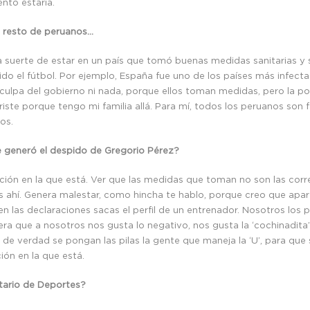
nto estaría.
l resto de peruanos…
la suerte de estar en un país que tomó buenas medidas sanitarias 
do el fútbol. Por ejemplo, España fue uno de los países más infecta
lpa del gobierno ni nada, porque ellos toman medidas, pero la pobl
ste porque tengo mi familia allá. Para mí, todos los peruanos son fa
os.
te generó el despido de Gregorio Pérez?
ación en la que está. Ver que las medidas que toman no son las corr
as ahí. Genera malestar, como hincha te hablo, porque creo que apa
 en las declaraciones sacas el perfil de un entrenador. Nosotros 
era que a nosotros nos gusta lo negativo, nos gusta la ‘cochinadita’,
 de verdad se pongan las pilas la gente que maneja la ‘U’, para que s
ión en la que está.
tario de Deportes?