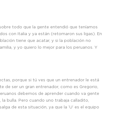
y sobre todo que la gente entendió que teníamos
dos con Italia y ya están (retomaron sus ligas). En
ación tiene que acatar, y si la población no
milia, y yo quiero lo mejor para los peruanos. Y
ectas, porque si tú ves que un entrenador le está
rte de ser un gran entrenador, como es Gregorio,
los peruanos debemos de aprender cuando va gente
 la bulla. Pero cuando uno trabaja calladito,
alga de esta situación, ya que la ‘U’ es el equipo