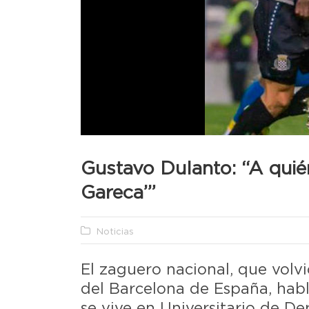
Gustavo Dulanto: “A quién
Gareca’”
Noticias
El zaguero nacional, que volvi
del Barcelona de España, hab
se vive en Universitario de De