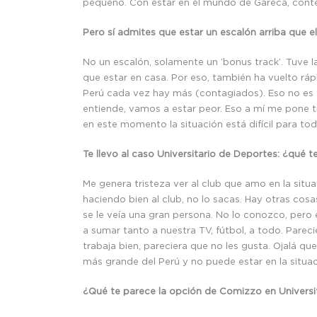
pequeño. Con estar en el mundo de Gareca, conte
Pero sí admites que estar un escalón arriba que e
No un escalón, solamente un ‘bonus track’. Tuve 
que estar en casa. Por eso, también ha vuelto rápi
Perú cada vez hay más (contagiados). Eso no es cu
entiende, vamos a estar peor. Eso a mí me pone tri
en este momento la situación está difícil para tod
Te llevo al caso Universitario de Deportes: ¿qué 
Me genera tristeza ver al club que amo en la situ
haciendo bien al club, no lo sacas. Hay otras cos
se le veía una gran persona. No lo conozco, pero
a sumar tanto a nuestra TV, fútbol, a todo. Pareci
trabaja bien, pareciera que no les gusta. Ojalá que
más grande del Perú y no puede estar en la situac
¿Qué te parece la opción de Comizzo en Universi