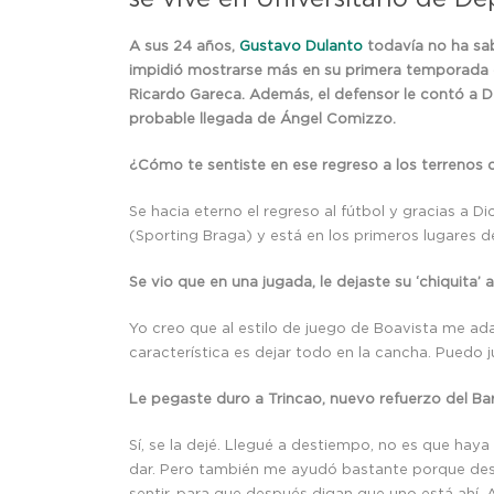
A sus 24 años,
Gustavo Dulanto
todavía no ha sa
impidió mostrarse más en su primera temporada con 
Ricardo Gareca. Además, el defensor le contó a De
probable llegada de Ángel Comizzo.
¿Cómo te sentiste en ese regreso a los terrenos 
Se hacia eterno el regreso al fútbol y gracias a D
(Sporting Braga) y está en los primeros lugares d
Se vio que en una jugada, le dejaste su ‘chiquita’ a
Yo creo que al estilo de juego de Boavista me ada
característica es dejar todo en la cancha. Puedo 
Le pegaste duro a Trincao, nuevo refuerzo del Ba
Sí, se la dejé. Llegué a destiempo, no es que hay
dar. Pero también me ayudó bastante porque despu
sentir, para que después digan que uno está ahí.