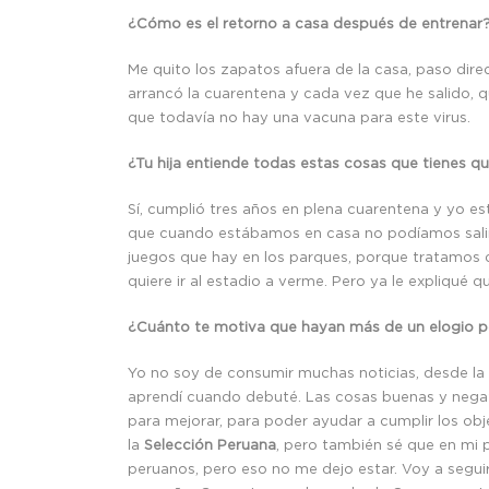
¿Cómo es el retorno a casa después de entrenar
Me quito los zapatos afuera de la casa, paso dire
arrancó la cuarentena y cada vez que he salido, q
que todavía no hay una vacuna para este virus.
¿Tu hija entiende todas estas cosas que tienes q
Sí, cumplió tres años en plena cuarentena y yo e
que cuando estábamos en casa no podíamos salir 
juegos que hay en los parques, porque tratamos d
quiere ir al estadio a verme. Pero ya le expliqué q
¿Cuánto te motiva que hayan más de un elogio po
Yo no soy de consumir muchas noticias, desde la v
aprendí cuando debuté. Las cosas buenas y negativ
para mejorar, para poder ayudar a cumplir los obj
la
Selección Peruana
, pero también sé que en mi 
peruanos, pero eso no me dejo estar. Voy a seguir