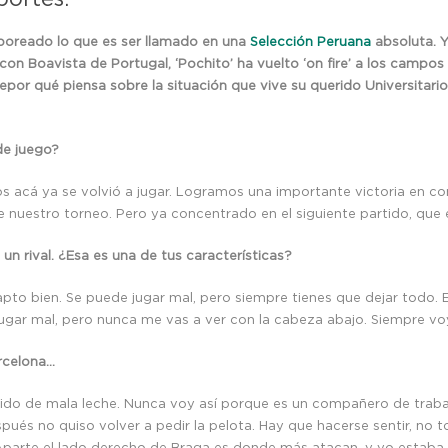
boreado lo que es ser llamado en una
Selección Peruana
absoluta. Y
Boavista de Portugal, ‘Pochito’ ha vuelto ‘on fire’ a los campos luso
por qué piensa sobre la situación que vive su querido Universitario 
de juego?
ios acá ya se volvió a jugar. Logramos una importante victoria en co
e nuestro torneo. Pero ya concentrado en el siguiente partido, que 
 un rival. ¿Esa es una de tus características?
pto bien. Se puede jugar mal, pero siempre tienes que dejar todo. 
jugar mal, pero nunca me vas a ver con la cabeza abajo. Siempre voy
rcelona…
a ido de mala leche. Nunca voy así porque es un compañero de trabajo
és no quiso volver a pedir la pelota. Hay que hacerse sentir, no t
 Aparte el lado derecho de Braga es donde más atacan, y yo estaba