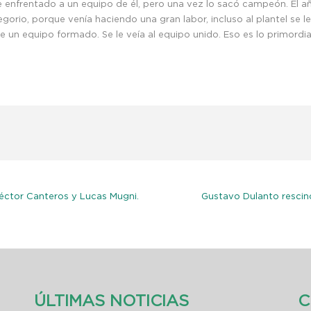
nfrentado a un equipo de él, pero una vez lo sacó campeón. El año 
orio, porque venía haciendo una gran labor, incluso al plantel se 
ne un equipo formado. Se le veía al equipo unido. Eso es lo primordia
éctor Canteros y Lucas Mugni.
Gustavo Dulanto rescind
ÚLTIMAS NOTICIAS
C